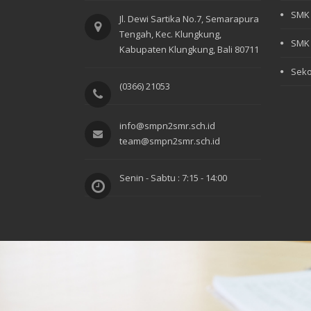
SMK 
Jl. Dewi Sartika No.7, Semarapura
Tengah, Kec. Klungkung,
SMK 
Kabupaten Klungkung, Bali 80711
Seko
(0366) 21053
info@smpn2smr.sch.id
team@smpn2smr.sch.id
Senin - Sabtu : 7:15 - 14:00