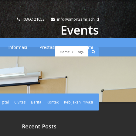
(0366) 21053
info@smpn2smr.sch.id
Events
Informasi
Prestasi
Kontak Kami
Home
Tag4
gital
Civitas
Berita
Kontak
Kebijakan Privasi
Recent Posts