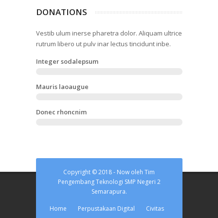
DONATIONS
Vestib ulum inerse pharetra dolor. Aliquam ultrice
rutrum libero ut pulv inar lectus tincidunt inbe.
Integer sodalepsum
Mauris laoaugue
Donec rhoncnim
Copyright © 2018 - Now oleh Tim
Pengembang Teknologi SMP Negeri 2
Semarapura.
Home
Perpustakaan Digital
Civitas