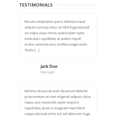
TESTIMONIALS
Rerum voluptatum porro delectus laud
antium conseq untur sit nihil fuga placeat
ea culpa aspe riores quibusdam optio
molestias cupiditate et autem repell
endus umenda eius mollitia magni enim
facilis […]
Jack Doe
Manager
Minima obcaecati eum deserunt deleniti
praesentium et nam eligendi adipisci dicta
natus iure reiciendis amet corporis
repelndus quae in magnam reprnderit
saepe placeat ofciis est ad labiosam fuga