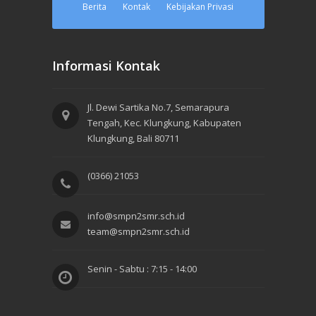
Berita
Kontak
Kebijakan Privasi
Informasi Kontak
Jl. Dewi Sartika No.7, Semarapura
Tengah, Kec. Klungkung, Kabupaten
Klungkung, Bali 80711
(0366) 21053
info@smpn2smr.sch.id
team@smpn2smr.sch.id
Senin - Sabtu : 7:15 - 14:00