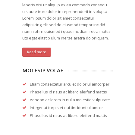
laboris nisi ut aliquip ex ea commodo consequ
uis aute irure dolor in reprehenderit in volupta
Lorem ipsum dolor sit amet consectetur
adipisicing elit sed do eiusmod tempor incidid
num nibhrn euismod i quaeimc diam retra mattis
uts eget elitstib ulum inerse aretra dolorliquam.
Read more
MOLESIP VOLAE
Etiam consectetur arcu et dolor ullamcorper
Phasellus id risus ac libero eleifend mattis
Aenean ac lorem in nulla molestie vulputate
Integer ut turpis et dui tincidunt ullamcor
Phasellus id risus ac libero eleifend mattis