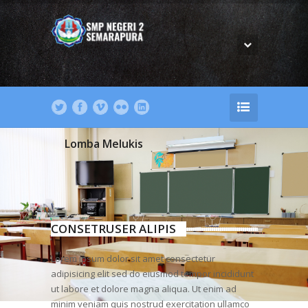
Lomba Melukis
CONSETRUSER ALIPIS
Lorem ipsum dolor sit amet consectetur
adipisicing elit sed do eiusmod tempor incididunt
ut labore et dolore magna aliqua. Ut enim ad
minim veniam quis nostrud exercitation ullamco