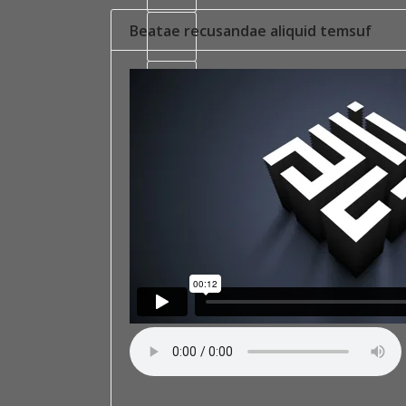
Beatae recusandae aliquid temsuf