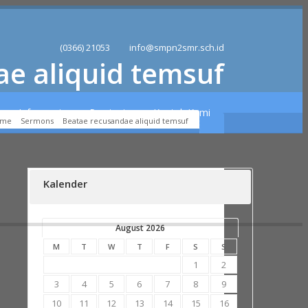
(0366) 21053
info@smpn2smr.sch.id
e aliquid temsuf
Informasi
Prestasi
Kontak Kami
ome
Sermons
Beatae recusandae aliquid temsuf
Kalender
August 2026
M
T
W
T
F
S
S
1
2
3
4
5
6
7
8
9
10
11
12
13
14
15
16