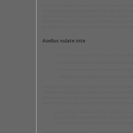
Duis consectetur pretium nulla ac porta enim portt
iaculis dolor varius. In elementum fringilla dues eg
posuere. Aliquam erat volutpat. Interdum et males
vitae bibendum urna, sed faucibus tellus. Praesent
mi. Maecenas posuere justo eget tortor iaculis orn
Asellus vulate inte
Cras tempus enim in dolor rttitor libervel
Proin quis orci sit amet eratda lobortis m
Nullam eu neque vitae tellus senectus di
Pellentesque habitant morbi tristique s
Aenean pulvinar varius interdum. In quis orci te
habitant morbi tristique senectus et netus et mal
aliquam velit. Integer tristique consectetur orci ut
adipiscingvinar varius interdum habitant morbi tr
Pellentesque habitant morbi tristique sene
egestas. Nam eget tortor erat, vitae aliquam v
ultricies. Lorem ipsum dolor sit amet, consec
Integer quis tincidunt lectus. Praesent molestie f