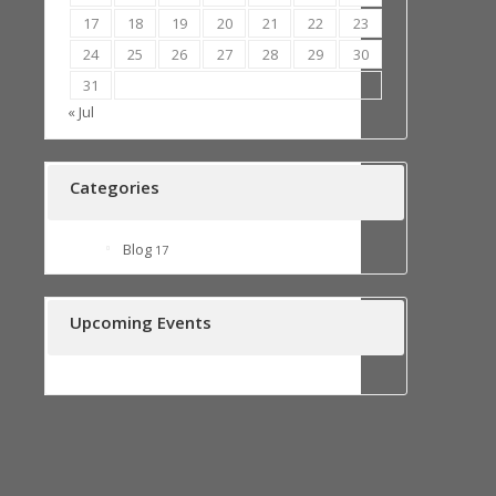
17
18
19
20
21
22
23
24
25
26
27
28
29
30
31
« Jul
Categories
Blog
17
Upcoming Events