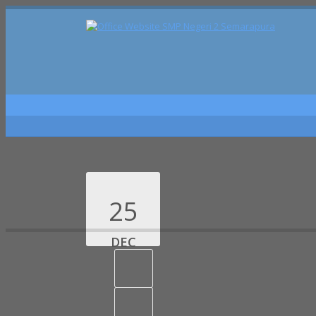
25
DEC