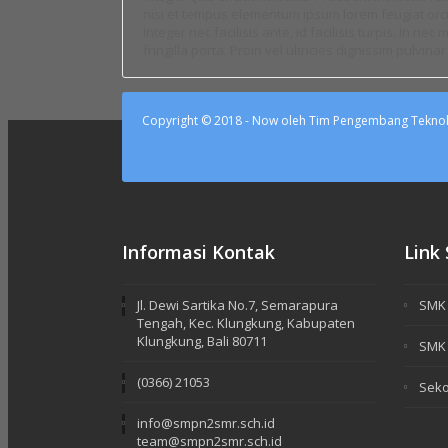
nisi et tempus elementum ipsum lorem feugiat orci et
Integer nec facilisis ante, id facilisis turpis. In ne
fringilla porta. Proin vel ultricies dignissim pulvinar v
Copyright © 2018 - Now oleh Tim Pengembang Teknol
Informasi Kontak
Link
Jl. Dewi Sartika No.7, Semarapura
SMK 
Tengah, Kec. Klungkung, Kabupaten
Klungkung, Bali 80711
SMK 
(0366) 21053
Seko
info@smpn2smr.sch.id
team@smpn2smr.sch.id