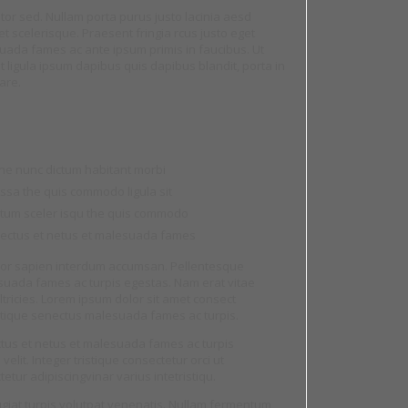
itor sed. Nullam porta purus justo lacinia aesd
et scelerisque. Praesent fringia rcus justo eget
uada fames ac ante ipsum primis in faucibus. Ut
 ligula ipsum dapibus quis dapibus blandit, porta in
are.
 the nunc dictum habitant morbi
assa the quis commodo ligula sit
ctum sceler isqu the quis commodo
enectus et netus et malesuada fames
mpor sapien interdum accumsan. Pellentesque
esuada fames ac turpis egestas. Nam erat vitae
 ultricies. Lorem ipsum dolor sit amet consect
istique senectus malesuada fames ac turpis.
ctus et netus et malesuada fames ac turpis
elit. Integer tristique consectetur orci ut
tetur adipiscingvinar varius intetristiqu.
eugiat turpis volutpat venenatis. Nullam fermentum