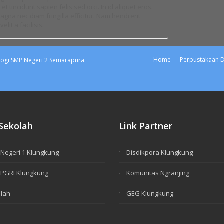
 tincidunt sapien felis sed orci. In id aliquet eros.
c magna nec diam fringilla efficitur. Nam hendrerit
elit a facilisis.
Home
Perpustakaan Di
ogi SMP Negeri 2 Semarapura.
 Sekolah
Link Partner
Negeri 1 Klungkung
Disdikpora Klungkung
PGRI Klungkung
Komunitas Ngranjing
lah
GEG Klungkung