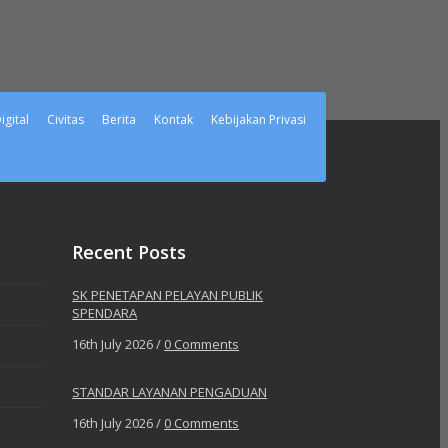
gital
Civitas
Berita
Kontak
Kebijakan Privasi
Recent Posts
SK PENETAPAN PELAYAN PUBLIK
SPENDARA
16th July 2026 /
0 Comments
STANDAR LAYANAN PENGADUAN
16th July 2026 /
0 Comments